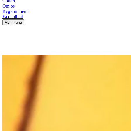
Galleri
Om os
Byg din menu
Få et tilbud
Åbn menu