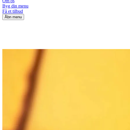
Om os
Byg din menu
Få et tilbud
Åbn menu