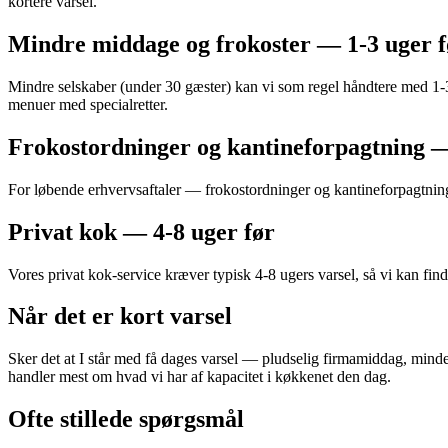
kortere varsel.
Mindre middage og frokoster — 1-3 uger f
Mindre selskaber (under 30 gæster) kan vi som regel håndtere med 1-3
menuer med specialretter.
Frokostordninger og kantineforpagtning —
For løbende erhvervsaftaler — frokostordninger og kantineforpagtning
Privat kok — 4-8 uger før
Vores privat kok-service kræver typisk 4-8 ugers varsel, så vi kan fi
Når det er kort varsel
Sker det at I står med få dages varsel — pludselig firmamiddag, minde
handler mest om hvad vi har af kapacitet i køkkenet den dag.
Ofte stillede spørgsmål