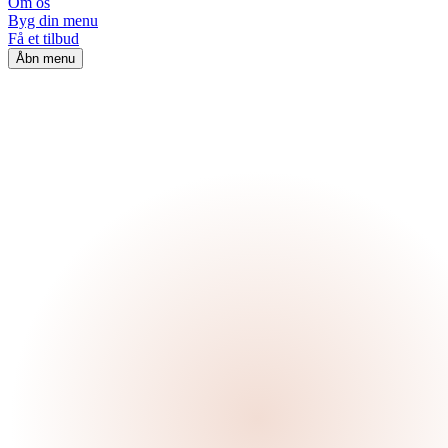
Om os
Byg din menu
Få et tilbud
Åbn menu