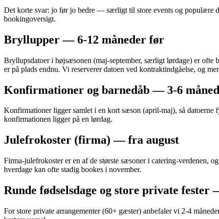
Det korte svar: jo før jo bedre — særligt til store events og populære d
bookingoversigt.
Bryllupper — 6-12 måneder før
Bryllupsdatoer i højsæsonen (maj-september, særligt lørdage) er ofte b
er på plads endnu. Vi reserverer datoen ved kontraktindgåelse, og me
Konfirmationer og barnedåb — 3-6 måned
Konfirmationer ligger samlet i en kort sæson (april-maj), så datoerne 
konfirmationen ligger på en lørdag.
Julefrokoster (firma) — fra august
Firma-julefrokoster er en af de største sæsoner i catering-verdenen, 
hverdage kan ofte stadig bookes i november.
Runde fødselsdage og store private fester
For store private arrangementer (60+ gæster) anbefaler vi 2-4 måneder