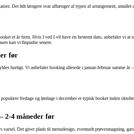
atoer. Det lidt længere svar afhænger af typen af arrangement, antallet af
ooket et år frem. Hvis I ved I vil have en bestemt dato, anbefaler vi a
nuen kan vi finpudse senere.
er før
fyldes hurtigt. Vi anbefaler booking allerede i januar-februar samme år 
og populære fredage og lørdage i december er typisk booket inden oktober
 — 2-4 måneder før
s varsel. Det giver plads til menudesign, eventuelt prøvesmagning, gæs