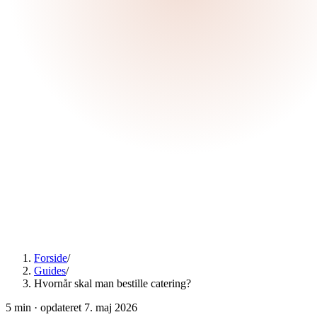
Forside
/
Guides
/
Hvornår skal man bestille catering?
5
min · opdateret
7. maj 2026